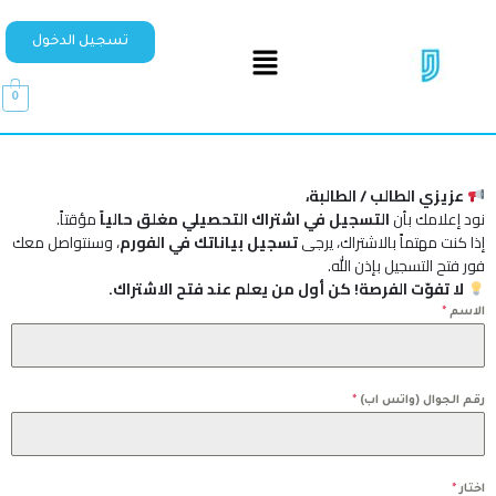
تسجيل الدخول
0
عزيزي الطالب / الطالبة،
نود إعلامك بأن
التسجيل في اشتراك التحصيلي مغلق حالياً
مؤقتاً.
إذا كنت مهتماً بالاشتراك، يرجى
تسجيل بياناتك في الفورم
، وسنتواصل معك
فور فتح التسجيل بإذن الله.
لا تفوّت الفرصة! كن أول من يعلم عند فتح الاشتراك.
الاسم
*
رقم الجوال (واتس اب)
*
اختار
*