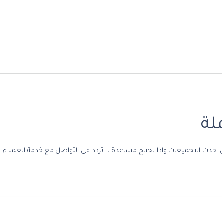
لة
ات واذا تحتاج مساعدة لا تردد في التواصل مع خدمة العملاء : https://wa.me/966563987603