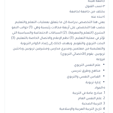
جامعة طيبة
٣-نسب القبول
يختلف من جامعة لجامعة
٤-نبذه عنه
يعني هذا التخصص بدراسة كل ما يتعلق بعمليات التعلم والتعليم.
ينصب هذا التخصص على أربعة مجالات رئيسية وهي: (1) جوانب النمو
البشري (التعلم والمعرفة)، (2) السياقات الاجتماعية والسياسية التي
تؤثر في عملية التعليم، (3) نظم الإعلام والاتصال الخاصة بالتعليم، (3)
البحث التربوي والتقويم. ويهدف كذلك إلى إعداد الكوادر التربوية
والتعليمية من معلمين ومديري مدارس ومشرفين تربويين وباحثين
تربويين. يقوم (الأخصائي التربوي)
فروعه
•
علم النفس التربوي.
•
مناهج وطرق تدريس.
•
القياس النفسي والتربوي
•
إدارة تربوية.
٥-المواد
1. مبادئ عامة في التربية
2. علم النفس العام
3. التربية الصحية
4. تاريخ التربية العربية والإسلامية