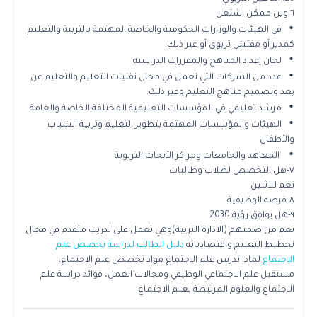
٦-وين ممكن اشتغل
•
في الهيئات والوزارات الحكومية والخاصة المهتمة بالتربية والتعليم
كمدير أو مفتش تربوي أو غير ذلك.
•
لجان إعداد المناهج والمقررات الدراسية
•
عدد من الشركات التي تعمل في مجال تقنيات التعليم والتعليم عن
بعد وتصميم مناهج التعليم وغير ذلك.
•
مرشد تعليمي في المؤسسات التعليمية المختلفة الخاصة والعامة
•
الهيئات والمؤسسات المهتمة بتطوير التعليم وتربية الشباب
والأطفال
•
المعاهد والجامعات ومراكز الأبحاث التربوية
٧-هل التخصص لطلاب وطالبات
نعم للاثنين
٨-فرصه الوظيفية
٩-هل يوافق رؤية 2030
نعم من ضمنهم (الادارة التربية)وهي تعمل على تدريب متقدم في مجال
تخطيط التعليم واقتصادياته
دليل الطالب لدراسة تخصص علم
الاجتماع
لماذا ندرس علم الاجتماع مواد تخصص علم الاجتماع،
مستقبل علم الاجتماعي الوظيفي ومجالات العمل، فوائد دراسة علم
الاجتماع والعلوم المرتبطة بعلم الاجتماع