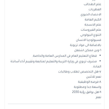
علم الطحالب
الفطريات
الاحصاء الحيوي
الكيم العامة
علم الانسجة
علم الفيروسات
التنوع البيولوجي
فسيولوجيا الانسان
بالاضافة الى مواد تربوية
٦-وين ممكن اشتغل
•
قطاع التعليم العام في المدارس العامة والخاصة.
•
مشرف تربوي في وزارة التربية والتعليم لمتابعة وتقييم أداء أساتذة
المادة.
٧-هل التخصص لطلاب وطالبات
نعم للاثنين
٨-فرصه الوظيفية
واسعة جدا ومطلوبة
٩-هل يوافق رؤية 2030
نعم