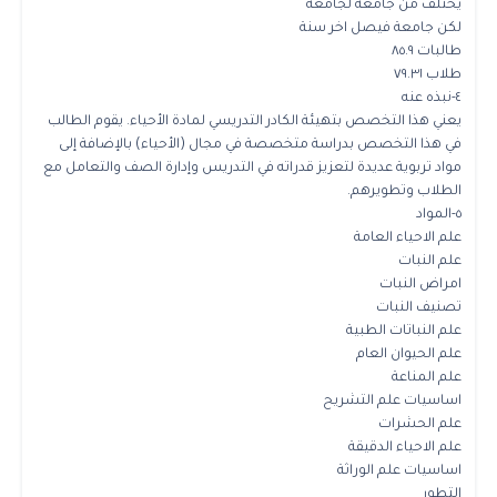
يختلف من جامعة لجامعة
لكن جامعة فيصل اخر سنة
طالبات ٨٥.٩
طلاب ٧٩.٣١
٤-نبذه عنه
يعني هذا التخصص بتهيئة الكادر التدريسي لمادة الأحياء. يقوم الطالب
في هذا التخصص بدراسة متخصصة في مجال (الأحياء) بالإضافة إلى
مواد تربوية عديدة لتعزيز قدراته في التدريس وإدارة الصف والتعامل مع
الطلاب وتطويرهم.
٥-المواد
علم الاحياء العامة
علم النبات
امراض النبات
تصنيف النبات
علم النباتات الطبية
علم الحيوان العام
علم المناعة
اساسيات علم التشريح
علم الحشرات
علم الاحياء الدقيقة
اساسيات علم الوراثة
التطور