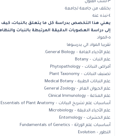
٣-نسب القبول
يختلف من جامعة لجامعة
٤-نبذه عنه
يعني هذا التخصص بدراسة كل ما يتعلق بالنبات، كيف ين
إلى دراسة العضويات الدقيقة المرتبطة بالنبات والنظام 
٥-المواد
تقريبا المواد الي يدرسوها
علم الأحياء العامة – General Biology.
علم النبات – Botany
أمراض النباتات – Phytopathology
تصنيف النباتات – Plant Taxonomy
علم النباتات الطبية – Medical Botany
علم الحيوان العام – General Zoology
علم المناعة – Clinical Immunology
أساسيات علم تشريح البيانات – Essentials of Plant Anatomy
علم الأحياء الدقيقة – Microbiology
علم الحشرات – Entomology
أساسيات علم الوراثة – Fundamentals of Genetics
التطور – Evolution