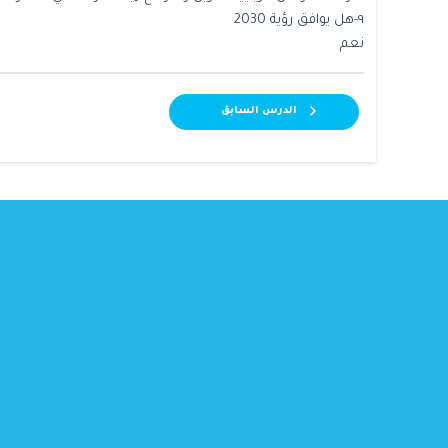
٩-هل يوافق رؤية 2030
نعم
الدرس السابق