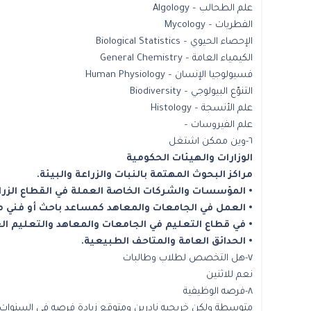
علم الطحالب – Algology
الفطريات – Mycology
الإحصاء الحيوي – Biological Statistics
الكيمياء العامة – General Chemistry
فسيولوجيا الإنسان – Human Physiology
التنوّع البيولوجي – Biodiversity
علم الأنسجة – Histology
علم الفيروسات –
٦-وين ممكن اشتغل
الوزارات والهيئات الحكومية
مراكز البحوث المهتمة بالنبات والزراعة والبيئة.
• المؤسسات والشركات الخاصة العملة في القطاع الزرا
• العمل في الجامعات والمعاهد كمساعد باحث أو فني م
• في قطاع التعليم في الجامعات والمعاهد والتعليم الع
• الحدائق العامة والمتاحف الطبيعية.
٧-هل التخصص لطلاب وطالبات
نعم للاثنين
٨-فرصه الوظيفية
متوسطة ولكن خريجيه نادرين ومتوقع زيادة فرصه في السنوات ا