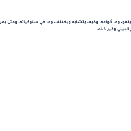
مو، وما أنواعه، وكيف يتشابه ويختلف، وما هي سلوكياته، ومتى يم
البيئي وغير ذلك.