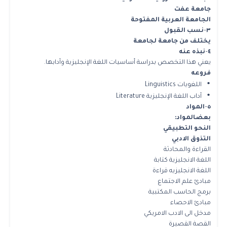
جامعة عفت
الجامعة العربية المفتوحة
٣
–
نسب القبول
يختلف من جامعة لجامعة
٤
–
نبذه عنه
يعني هذا التخصص بدراسة أساسيات اللغة الإنجليزية وآدابها.
فروعه
•
اللغويات Linguistics
•
آداب اللغة الإنجليزية Literature
٥
–
المواد
بعض
المواد:
النحو التطبيقي
التذوق الادبي
القراءة والمحادثة
اللغة الانجليزية كتابة
اللغة الانجليزيه قراءة
مبادئ علم الاجتماع
برمج الحاسب المكتبية
مبادئ الاحصاء
مدخل الى الادب الامريكي
القصة القصيرة