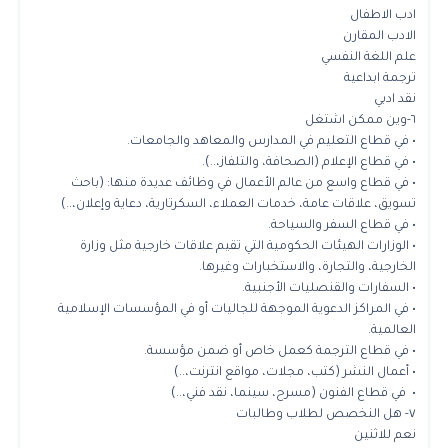
ادب الاطفال
الادب المقارن
علم اللغة النفسي
ترجمة ابداعية
نقد ادبي
٦-وين ممكن اشتغل
• في قطاع التعليم في المدارس والمعاهد والجامعات.
• في قطاع الإعلام (الصحافة، والتلفاز،..).
• في قطاع واسع من عالم الأعمال في وظائف عديدة منها: (باحث
تسويق، علاقات عامة، خدمات العملاء، السكرتارية، دعاية وإعلان،..)
• في قطاع السفر والسياحة.
• الوزارات الهيئات الحكومية التي تقيم علاقات خارجية مثل وزارة
الخارجية، والتجارة، والاستخبارات وغيرها.
• السفارات والقنصليات الأجنبية.
• في المراكز الدعوية الموجهة للجاليات أو في المؤسسات الإسلامية
العالمية.
• في قطاع الترجمة كعمل خاص أو ضمن مؤسسة.
• أعمال النشر (كتب، مجلات، مواقع انترنت،..)
• في قطاع الفنون (مسرح، سينما، نقد فني،..)
٧- هل النخصص لطلاب وطالبات
نعم للاثنين