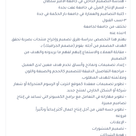
• هندسة التصميم الداخلي في جامعة الأمير سلطان
• قسم الإنتاج المرئي في جامعة عفت بجدة
• كلية التصاميم والعمارة في جامعة دار الحكمة في جدة
٣-نسب القبول
تختلف من جامعة لجامعة
٤-نبذه عنه
يهتم هذا التخصص بدراسة طرق تصميم وإخراج منتجات بصرية تحقق
الهدف المصمم من أجله. يقوم (مصمم الجرافيك) بـ:
• مقابلة العملاء والاستماع إليهم لفهم ما يريدونه والهدف من
التصميم.
• إعداد تصميمات ونماذج وأنساق تخدم هدف معين لدى العميل.
• مراجعة التفاصيل الدقيقة للتصميم كالحجم والصيغة واللون
وملائمته للهدف المطلوب.
• تطوير تصميمات معقدة كموقع انترنت أو الرسوم المتحركة أو شعار
شركة أو الشكل الخارجي لمنتج جديد.
• تطوير مهاراته في التعامل مع برامج الكمبيوتر التي تساعد في إنتاج
تصاميم مميزة.
• تطوير حسه الفني من أجل إنتاج اعمال أكثر إبداعاً وتأثيراً.
فروعه
• الإعلانات
• تصميم المنشورات
• هوية الشركات