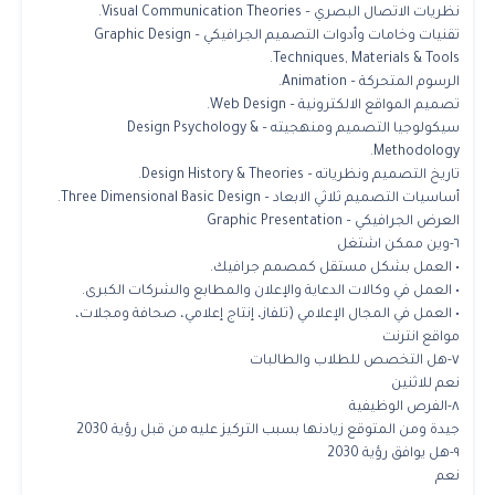
نظريات الاتصال البصري – Visual Communication Theories.
تقنيات وخامات وأدوات التصميم الجرافيكي – Graphic Design
Techniques, Materials & Tools.
الرسوم المتحركة – Animation.
تصميم المواقع الالكترونية – Web Design.
سيكولوجيا التصميم ومنهجيته – Design Psychology &
Methodology.
تاريخ التصميم ونظرياته – Design History & Theories.
أساسيات التصميم ثلاثي الابعاد – Three Dimensional Basic Design.
العرض الجرافيكي – Graphic Presentation
٦-وين ممكن اشتغل
• العمل بشكل مستقل كمصمم جرافيك.
• العمل في وكالات الدعاية والإعلان والمطابع والشركات الكبرى.
• العمل في المجال الإعلامي (تلفاز، إنتاج إعلامي، صحافة ومجلات،
مواقع انترنت
٧-هل التخصص للطلاب والطالبات
نعم للاثنين
٨-الفرص الوظيفية
جيدة ومن المتوقع زيادنها بسبب التركيز عليه من قبل رؤية 2030
٩-هل يوافق رؤية 2030
نعم