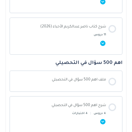
الأشكال الرباعية والتحويلات الهندسية
علم الفيزياء
كيف اذاكر من الدورة؟
محتوى القسم
الدائرة
شرح كتاب ناصر عبدالكريم الأحياء (2026)
الميكانيكا
0% أنجزت يا بطل!
0/11 Steps
من وين ابدا؟
11 دروس
الدوال والمتباينات والمصفوفات
الطاقة
مقدمة في علم الكيمياء
هل الدورة كاملة الان؟
اهم 500 سؤال في التحصيلي
محتوى القسم
كثيرات الحدود ودوالها
حالات المادة
نظريات الذرة والجدول الدوري
هل الدورة تغني عن باقي التجميعات؟
0% أنجزت يا بطل!
0/11 Steps
ملف اهم 500 سؤال في التحصيلي
الدوال العكسية والجذرية والنسبية
الموجات والصوت
قوى التجاذب والروابط
مقدمة في علم الأحياء
شرح اهم 500 سؤال في التحصيلي
المتتابعات والمتسلسلات
الضوء
الحساب الكيميائي
التصنيف الحديث
4 دروس
|
4 اختبارات
الاحتمالات والاحصاء
الكهرباء
سرعة التفاعل والاتزان الكيميائي
الطلائعيات والفطريات