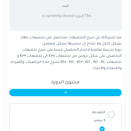
البدء
This الدورة is currently closed
عند اشتراكك في شرح التجميعات ستحصل على تجميعات جهاد
بشكل كامل ولا تحتاج ان تشتريها بشكل منفصل
دورة تدريبية تفاعلية لاختبار التحصيلي مبنية على شرح تجميعات
التحصيلي على شكل دروس من تجميعات ١٤٣٥ الى تجميعات ١٤٣٩ و
تجميعات ١٤٤٠ ، ١٤٤١ ، ١٤٤٢ ،١٤٤٣ ، ١٤٤٤ ، ١٤٤٥ تشرح مادة الرياضيات والفيزياء
والكيمياء والاحياء.
محتوى الدورة
المقدمة
9 دروس