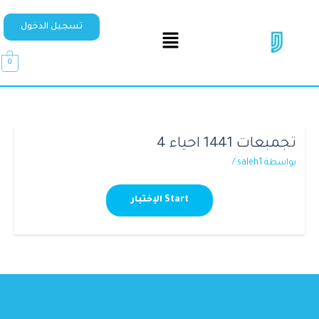
تسجيل الدخول
0
تجمبعات 1441 احياء 4
بواسطة
saleh1
/