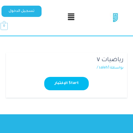
تسجيل الدخول
0
رياضيات ٧
بواسطة
saleh1
/